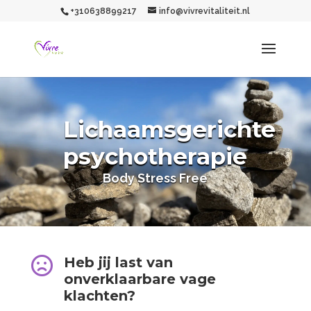
+310638899217
info@vivrevitaliteit.nl
Lichaamsgerichte
psychotherapie
Body Stress Free

Heb jij last van
onverklaarbare vage
klachten?