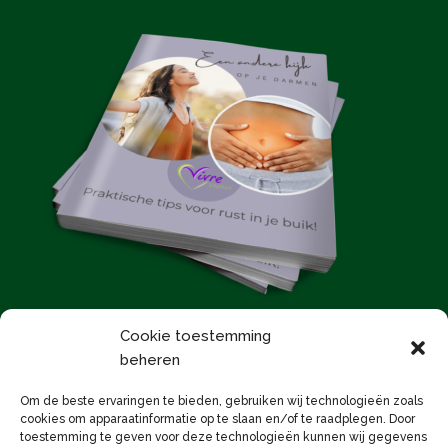
Cookie toestemming
beheren
E-Magazine bestellen
Om de beste ervaringen te bieden, gebruiken wij technologieën zoals
cookies om apparaatinformatie op te slaan en/of te raadplegen. Door
toestemming te geven voor deze technologieën kunnen wij gegevens