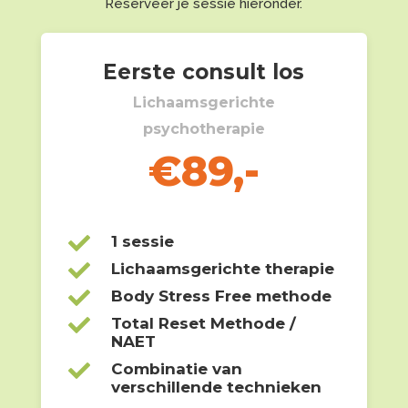
Reserveer je sessie hieronder.
Eerste consult los
Lichaamsgerichte
psychotherapie
€89,-

1 sessie

Lichaamsgerichte therapie

Body Stress Free methode

Total Reset Methode /
NAET

Combinatie van
verschillende technieken