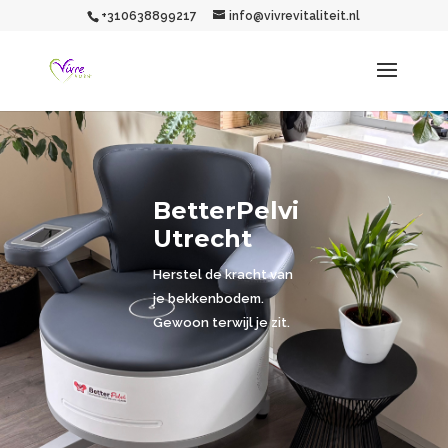
+310638899217
info@vivrevitaliteit.nl
BetterPelvi
Utrecht
Herstel de kracht van
je bekkenbodem.
Gewoon terwijl je zit.