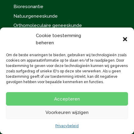
Bioresonantie
Natuurgeneeskunde
Orthomoleculaire geneeskunde
Lichaamsgerichte therapie
Cookie toestemming
beheren
Traumagerichte therapie
Om de beste ervaringen te bieden, gebruiken wij technologieën zoals
cookies om apparaatinformatie op te slaan en/of te raadplegen. Door
E-Magazine bestellen
toestemming te geven voor deze technologieën kunnen wij gegevens
zoals surfgedrag of unieke ID's op deze site verwerken. Als u geen
toestemming geeft of uw toestemming intrekt, kan dit negatieve
gevolgen hebben voor bepaalde kenmerken en functies.
Accepteren
Voorkeuren wijzigen
Privacybeleid