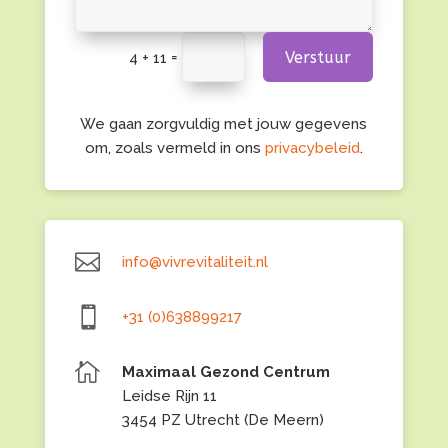
Verstuur
=
4 + 11
We gaan zorgvuldig met jouw gegevens
om, zoals vermeld in ons
privacybeleid
.

info@vivrevitaliteit.nl

+31 (0)638899217

Maximaal Gezond Centrum
Leidse Rijn 11
3454 PZ Utrecht (De Meern)