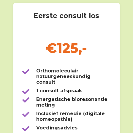
Eerste consult los
Normale prijs €200,-
Alleen nu:
€125,-

Orthomoleculair
natuurgeneeskundig
consult

1 consult afspraak

Energetische bioresonantie
meting

Inclusief remedie (digitale
homeopathie)

Voedingsadvies