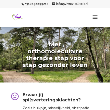
+310638899217
info@vivrevitaliteit.nl
Met
orthomoleculaire
therapie stap voor
stap gezonder leven
Ervaar jij

spijsverteringsklachten?
Zoals buikpijn, misselijkheid, obstipatie,