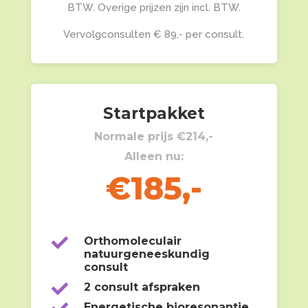
BTW. Overige prijzen zijn incl. BTW.
Vervolgconsulten € 89,- per consult.
Startpakket
Normale prijs €214,-
Alleen nu:
€185,-

Orthomoleculair
natuurgeneeskundig
consult

2 consult afspraken
Energetische bioresonantie