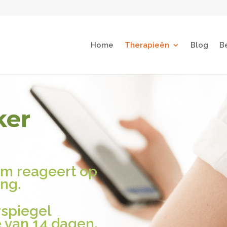
Home
Therapieën
Blog
B
ker
am reageert op
ing.
rspiegel
 van 14 dagen.