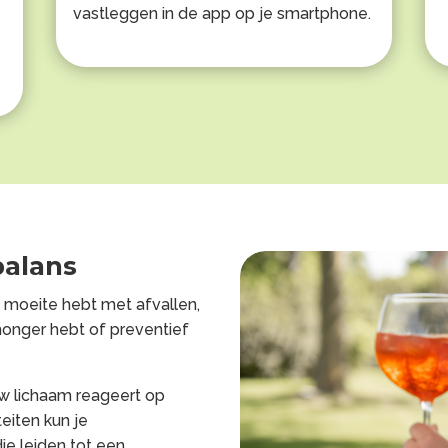
vastleggen in de app op je smartphone.
balans
e moeite hebt met afvallen,
honger hebt of preventief
ouw lichaam reageert op
eiten kun je
e leiden tot een