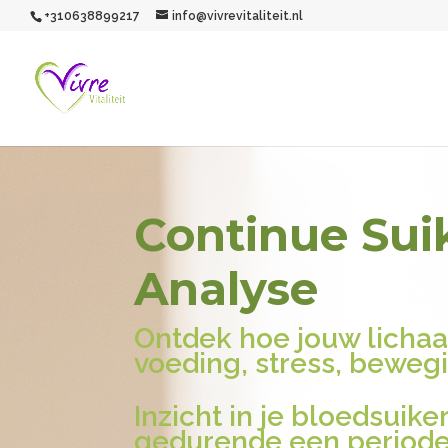
+310638899217
info@vivrevitaliteit.nl
Continue Sui
Analyse
Ontdek hoe jouw licha
voeding, stress, beweg
Inzicht in je bloedsuike
gedurende een periode