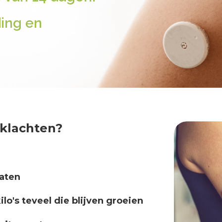
ding en
 klachten?
raten
lo's teveel die blijven groeien