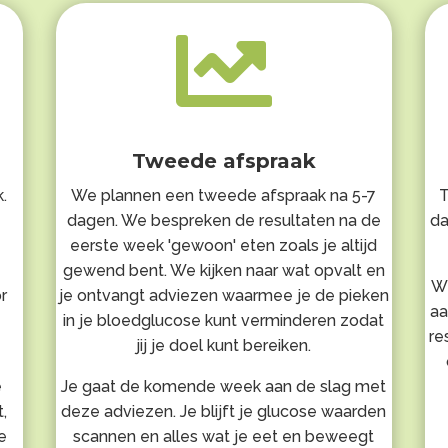

Tweede afspraak
.
We plannen een tweede afspraak na 5-7
T
e
dagen. We bespreken de resultaten na de
da
eerste week 'gewoon' eten zoals je altijd
gewend bent. We kijken naar wat opvalt en
We
r
je ontvangt adviezen waarmee je de pieken
aa
in je bloedglucose kunt verminderen zodat
re
jij je doel kunt bereiken.
e
Je gaat de komende week aan de slag met
,
deze adviezen. Je blijft je glucose waarden
e
scannen en alles wat je eet en beweegt