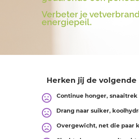
Verbeter je vetverbran
energiepeil.
Herken jij de volgende
Continue honger, snaaitrek

Drang naar suiker, koolhyd

Overgewicht, net die paar ki
