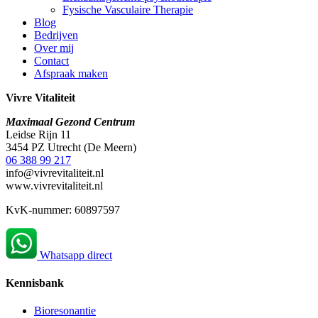
Fysische Vasculaire Therapie
Blog
Bedrijven
Over mij
Contact
Afspraak maken
Vivre Vitaliteit
Maximaal Gezond Centrum
Leidse Rijn 11
3454 PZ Utrecht (De Meern)
06 388 99 217
info@vivrevitaliteit.nl
www.vivrevitaliteit.nl
KvK-nummer: 60897597
Whatsapp direct
Kennisbank
Bioresonantie