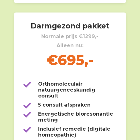
Darmgezond pakket
Normale prijs €1299,-
Alleen nu:
€695,-

Orthomoleculair
natuurgeneeskundig
consult

5 consult afspraken

Energetische bioresonantie
meting

Inclusief remedie (digitale
homeopathie)