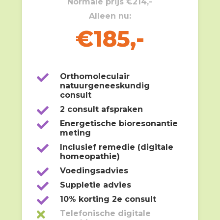
Normale prijs €214,-
Alleen nu:
€185,-

Orthomoleculair
natuurgeneeskundig
consult

2 consult afspraken

Energetische bioresonantie
meting

Inclusief remedie (digitale
homeopathie)

Voedingsadvies

Suppletie advies

10% korting 2e consult

Telefonische digitale