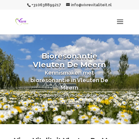
+310638899217
info@vivrevitaliteit.nl
Bioresonantie
Vleuten De Meern
Kennismaken met
bioresonantie in Vleuten De
Meern
Je bent welkom in de praktijk van
Vivre Vitaliteit!