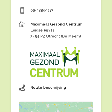

06-38899217

Maximaal Gezond Centrum
Leidse Rijn 11
3454 PZ Utrecht (De Meern)

Route beschrijving