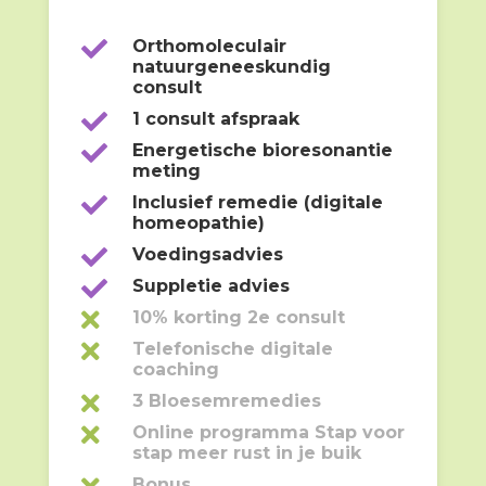

Orthomoleculair
natuurgeneeskundig
consult

1 consult afspraak

Energetische bioresonantie
meting

Inclusief remedie (digitale
homeopathie)

Voedingsadvies

Suppletie advies

10% korting 2e consult

Telefonische digitale
coaching

3 Bloesemremedies

Online programma Stap voor
stap meer rust in je buik
Bonus