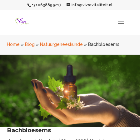
+310638899217
info@vivrevitaliteit.nl
Home
»
Blog
»
Natuurgeneeskunde
»
Bachbloesems
Bachbloesems