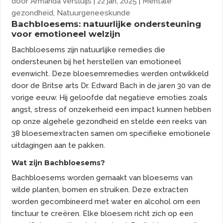
door
Armanda Versluijs
|
22 jan, 2025
|
Mentale
gezondheid
,
Natuurgeneeskunde
Bachbloesems: natuurlijke ondersteuning
voor emotioneel welzijn
Bachbloesems zijn natuurlijke remedies die
ondersteunen bij het herstellen van emotioneel
evenwicht. Deze bloesemremedies werden ontwikkeld
door de Britse arts Dr. Edward Bach in de jaren 30 van de
vorige eeuw. Hij geloofde dat negatieve emoties zoals
angst, stress of onzekerheid een impact kunnen hebben
op onze algehele gezondheid en stelde een reeks van
38 bloesemextracten samen om specifieke emotionele
uitdagingen aan te pakken.
Wat zijn Bachbloesems?
Bachbloesems worden gemaakt van bloesems van
wilde planten, bomen en struiken. Deze extracten
worden gecombineerd met water en alcohol om een
tinctuur te creëren. Elke bloesem richt zich op een