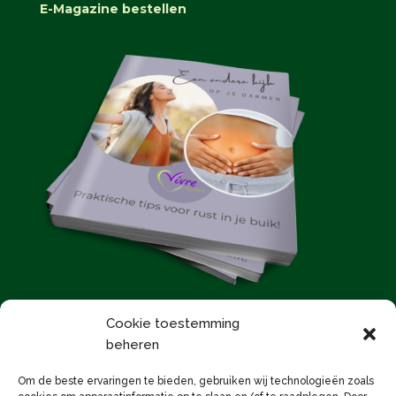
E-Magazine bestellen
Cookie toestemming
beheren
E-Magazine bestellen
Om de beste ervaringen te bieden, gebruiken wij technologieën zoals