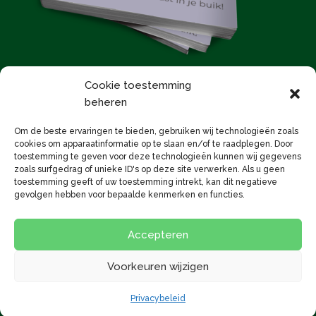
Cookie toestemming
beheren
E-Magazine bestellen
Om de beste ervaringen te bieden, gebruiken wij technologieën zoals
cookies om apparaatinformatie op te slaan en/of te raadplegen. Door
toestemming te geven voor deze technologieën kunnen wij gegevens
zoals surfgedrag of unieke ID's op deze site verwerken. Als u geen
toestemming geeft of uw toestemming intrekt, kan dit negatieve
gevolgen hebben voor bepaalde kenmerken en functies.
Algemene voorwaarden
Disclaimer
Cookiebeleid
Jouw investering
Route
Accepteren
Nieuwsbrief Vivre
Voorkeuren wijzigen
© 2026 Deze website draait op het websitesysteem
Bloom
Privacybeleid