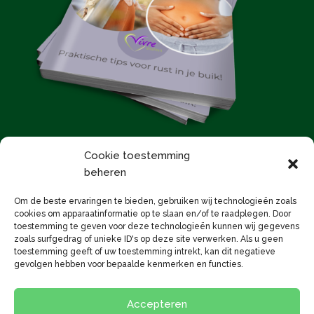
Cookie toestemming
beheren
E-Magazine bestellen
Om de beste ervaringen te bieden, gebruiken wij technologieën zoals
cookies om apparaatinformatie op te slaan en/of te raadplegen. Door
toestemming te geven voor deze technologieën kunnen wij gegevens
zoals surfgedrag of unieke ID's op deze site verwerken. Als u geen
toestemming geeft of uw toestemming intrekt, kan dit negatieve
gevolgen hebben voor bepaalde kenmerken en functies.
Algemene voorwaarden
Disclaimer
Cookiebeleid
Jouw investering
Route
Accepteren
Nieuwsbrief Vivre