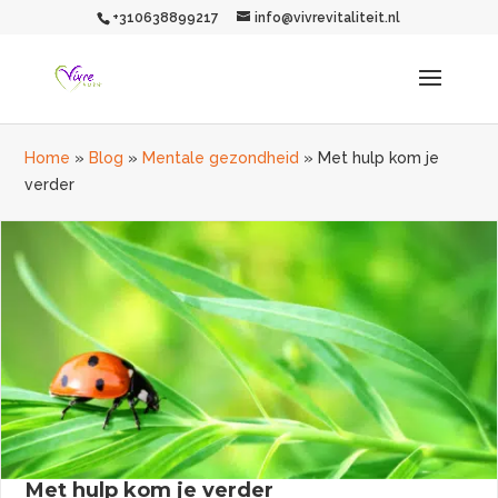
+310638899217
info@vivrevitaliteit.nl
Home
»
Blog
»
Mentale gezondheid
»
Met hulp kom je
verder
Met hulp kom je verder