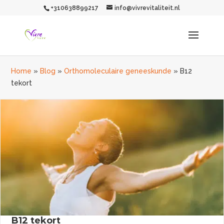
+310638899217
info@vivrevitaliteit.nl
Home
»
Blog
»
Orthomoleculaire geneeskunde
»
B12
tekort
B12 tekort