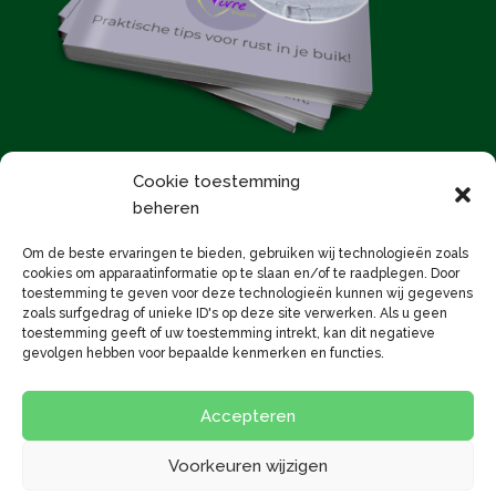
Cookie toestemming
beheren
E-Magazine bestellen
Om de beste ervaringen te bieden, gebruiken wij technologieën zoals
cookies om apparaatinformatie op te slaan en/of te raadplegen. Door
toestemming te geven voor deze technologieën kunnen wij gegevens
zoals surfgedrag of unieke ID's op deze site verwerken. Als u geen
toestemming geeft of uw toestemming intrekt, kan dit negatieve
gevolgen hebben voor bepaalde kenmerken en functies.
Algemene voorwaarden
Disclaimer
Cookiebeleid
Jouw investering
Route
Accepteren
Nieuwsbrief Vivre
Voorkeuren wijzigen